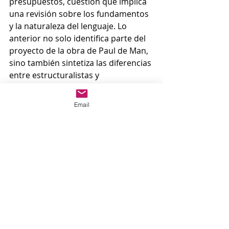
presupuestos, cuestión que implica 
una revisión sobre los fundamentos 
y la naturaleza del lenguaje. Lo 
anterior no solo identifica parte del 
proyecto de la obra de Paul de Man, 
sino también sintetiza las diferencias 
entre estructuralistas y 
posestructuralistas.
Email
El notable trabajo sobre los 
principios de la teoría 
contemporánea y su ligación con la 
ironía romántica vuelven a 
Barthes en 
cuestión 
un texto relevante para el 
estudio y la apreciación de la 
literatura, tanto desde su 
perspectiva histórica como teórica. 
Sin resentir su evidente importancia 
para el estudio de la literatura y de la 