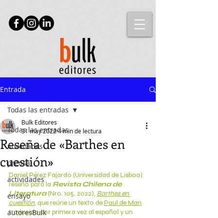
Entrada
Todas las entradas
Bulk Editores
Todas las entradas
31 may 2022
4 min de lectura
Reseña de «Barthes en
novedades
cuestión»
prensa
Daniel Pérez Fajardo (Universidad de Lisboa) 
actividades
reseñó para la 
Revista Chilena de 
Literatura
(Nro. 105, 2022), 
Barthes en 
ensayo
cuestión
, que reúne un texto de 
Paul de Man
autoresBulk
traducido por primera vez al español y un 