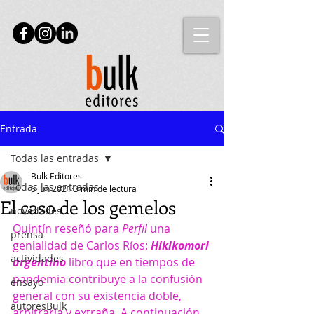
Entrada
Todas las entradas
Bulk Editores
Todas las entradas
6 jun 2021
3 min de lectura
El caso de los gemelos
novedades
Quintín reseñó para 
Perfil
 una 
prensa
genialidad de Carlos Ríos: 
Hikikomori 
actividades
argentino
 libro que en tiempos de 
pandemia contribuye a la confusión 
ensayo
general con su existencia doble, 
autoresBulk
arbitraria y extraña. A continuación 