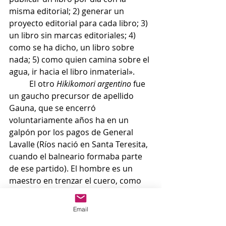
misma editorial; 2) generar un 
proyecto editorial para cada libro; 3) 
un libro sin marcas editoriales; 4) 
como se ha dicho, un libro sobre 
nada; 5) como quien camina sobre el 
agua, ir hacia el libro inmaterial». 
	El otro 
Hikikomori argentino 
fue 
un gaucho precursor de apellido 
Gauna, que se encerró 
voluntariamente años ha en un 
galpón por los pagos de General 
Lavalle (Ríos nació en Santa Teresita, 
cuando el balneario formaba parte 
de ese partido). El hombre es un 
maestro en trenzar el cuero, como 
un personaje de 
Kincón 
de Briante, 
que era de General Belgrano, un 
Email
lugar que no queda muy lejos y 