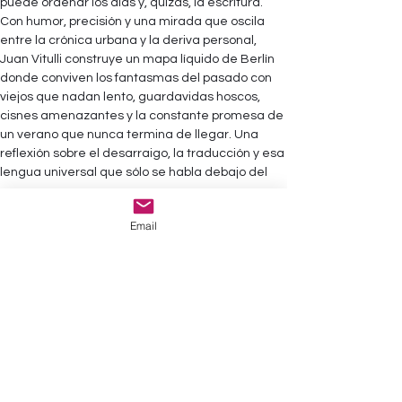
puede ordenar los días y, quizás, la escritura.
Con humor, precisión y una mirada que oscila 
entre la crónica urbana y la deriva personal, 
Juan Vitulli construye un mapa líquido de Berlín 
donde conviven los fantasmas del pasado con 
viejos que nadan lento, guardavidas hoscos, 
cisnes amenazantes y la constante promesa de 
un verano que nunca termina de llegar. Una 
reflexión sobre el desarraigo, la traducción y esa 
lengua universal que sólo se habla debajo del 
agua.
Email
Prensa
• Reseña de Hinde Pomeraniec para 
Infobae 
(Argentina)  | 6/07/2026 ||  
LEER
• Mención de Quintín (un cameo) para 
La Agenda Buenos Aires
 (Argentina)  | 
17/05/2026 ||  
LEER